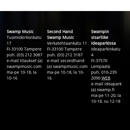
Swamp Music
Second Hand
Swampin
Tuomiokirkonkatu
Swamp Music
sisarliike
17
Verkatehtaankatu 11
Ideaparkissa
FI-33100 Tampere
FI-33100 Tampere
Ideaparkinkatu
puh. (03) 212 3087
puh. (03) 212 3187
4
e-mail tilaukset (a)
e-mail secondhand
FI-37570
swampmusic.com
(a) swampmusic.com
Lempäälä
ma-pe 10-18, la
ma-pe 10-18, la 10-
puh. 010-239
10-16
16
2090
WEB
e-mail ideapark
(a) swamp.fi
ma-pe 11-20, la
10-18, su 12-18