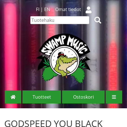
FI
|
EN
Omat tiedot
Tuotteet
Ostoskori
GODSPEED YOU BLACK