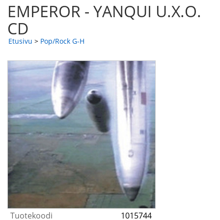
EMPEROR - YANQUI U.X.O.
CD
Etusivu
>
Pop/Rock G-H
Tuotekoodi
1015744