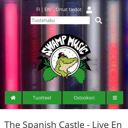
FI
|
EN
Omat tiedot
Tuotteet
Ostoskori
The Spanish Castle - Live En