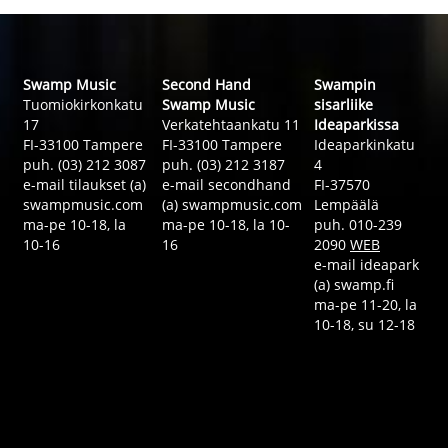
Swamp Music
Second Hand
Swampin
Tuomiokirkonkatu
Swamp Music
sisarliike
17
Verkatehtaankatu 11
Ideaparkissa
FI-33100 Tampere
FI-33100 Tampere
Ideaparkinkatu
puh. (03) 212 3087
puh. (03) 212 3187
4
e-mail tilaukset (a)
e-mail secondhand
FI-37570
swampmusic.com
(a) swampmusic.com
Lempäälä
ma-pe 10-18, la
ma-pe 10-18, la 10-
puh. 010-239
10-16
16
2090
WEB
e-mail ideapark
(a) swamp.fi
ma-pe 11-20, la
10-18, su 12-18