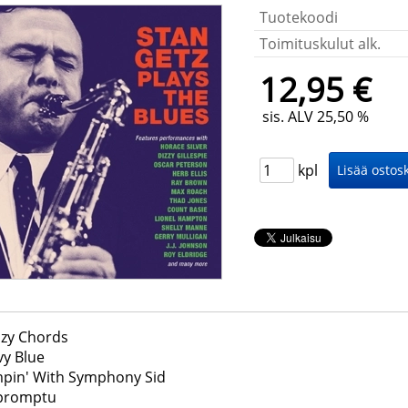
Tuotekoodi
Toimituskulut alk.
12,95 €
sis. ALV 25,50 %
kpl
azy Chords
vy Blue
mpin' With Symphony Sid
mpromptu