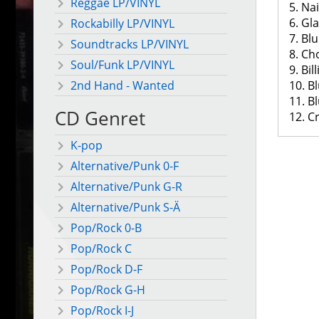
Reggae LP/VINYL
5. Nai
6. Gl
Rockabilly LP/VINYL
7. Bl
Soundtracks LP/VINYL
8. Ch
Soul/Funk LP/VINYL
9. Bil
10. B
2nd Hand - Wanted
11. B
CD Genret
12. C
K-pop
Alternative/Punk 0-F
Alternative/Punk G-R
Alternative/Punk S-Ä
Pop/Rock 0-B
Pop/Rock C
Pop/Rock D-F
Pop/Rock G-H
Pop/Rock I-J