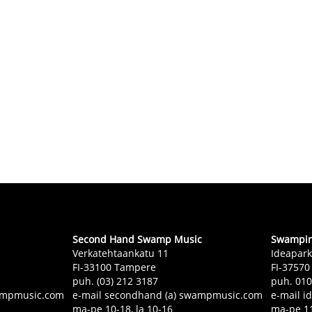
Second Hand Swamp Music
Swampin 
Verkatehtaankatu 11
Ideapark
FI-33100 Tampere
FI-37570
puh. (03) 212 3187
puh. 01
swampmusic.com
e-mail secondhand (a) swampmusic.com
e-mail i
ma-pe 10-18, la 10-16
ma-pe 11