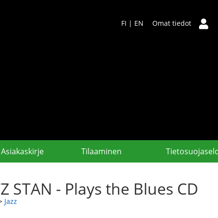
FI
|
EN
Omat tiedot
Asiakaskirje
Tilaaminen
Tietosuojasel
Z STAN - Plays the Blues CD
>
Jazz