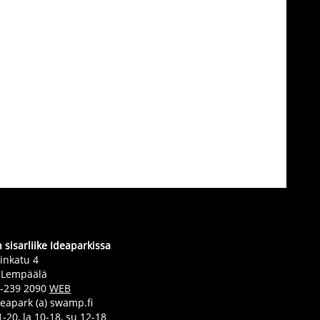
sisarliike Ideaparkissa
inkatu 4
 Lempäälä
0-239 2090
WEB
deapark (a) swamp.fi
-20, la 10-18, su 12-18