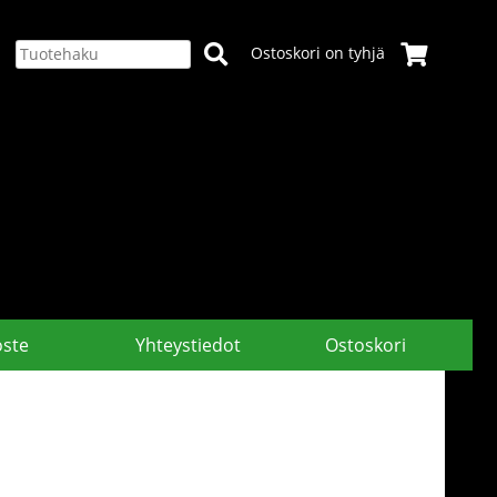
Ostoskori on tyhjä
oste
Yhteystiedot
Ostoskori