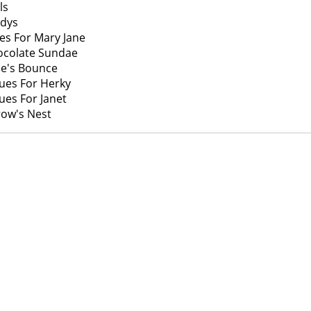
ls
adys
ues For Mary Jane
ocolate Sundae
lie's Bounce
lues For Herky
lues For Janet
row's Nest