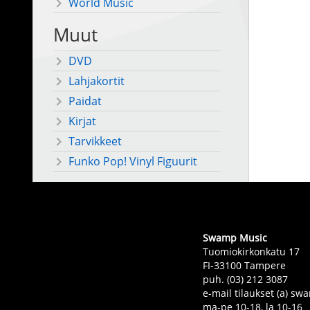
World Music
Muut
DVD
Lahjakortit
Paidat
Kirjat
Tarvikkeet
Funko Pop! Vinyl Figuurit
Swamp Music
Tuomiokirkonkatu 17
FI-33100 Tampere
puh. (03) 212 3087
e-mail tilaukset (a) 
ma-pe 10-18, la 10-16