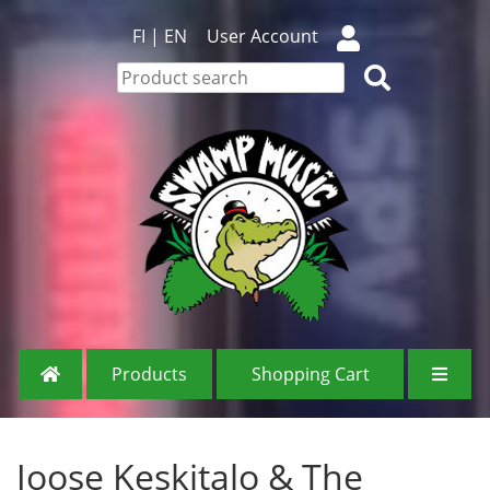
FI
|
EN
User Account
Products
Shopping Cart
Joose Keskitalo & The