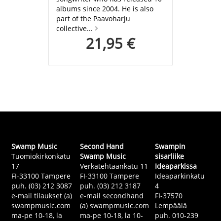
albums since 2004. He is also
part of the Paavoharju
collective...
21,95 €
Swamp Music
Second Hand
Swampin
Tuomiokirkonkatu
Swamp Music
sisarliike
17
Verkatehtaankatu 11
Ideaparkissa
FI-33100 Tampere
FI-33100 Tampere
Ideaparkinkatu
puh. (03) 212 3087
puh. (03) 212 3187
4
e-mail tilaukset (a)
e-mail secondhand
FI-37570
swampmusic.com
(a) swampmusic.com
Lempäälä
ma-pe 10-18, la
ma-pe 10-18, la 10-
puh. 010-239