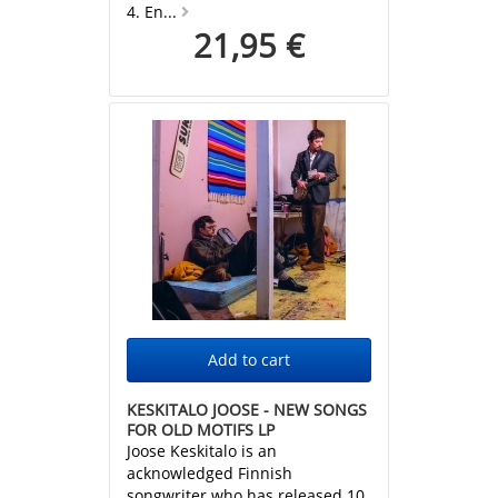
4. En...
21,95 €
KESKITALO JOOSE - NEW SONGS
FOR OLD MOTIFS LP
Joose Keskitalo is an
acknowledged Finnish
songwriter who has released 10