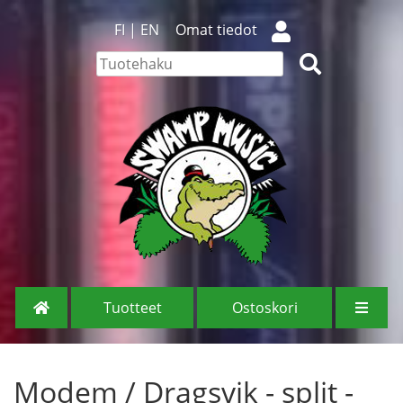
FI
|
EN
Omat tiedot
Tuotteet
Ostoskori
Modem / Dragsvik - split -