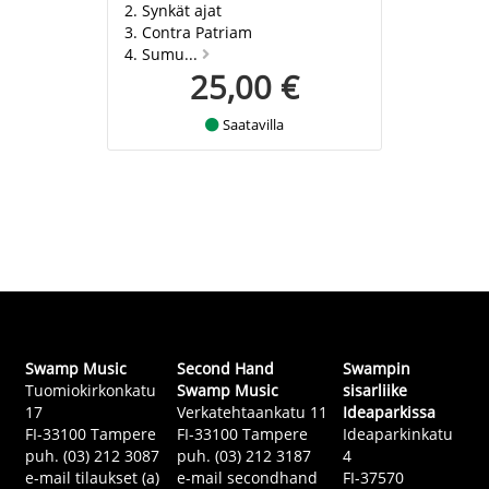
2. Synkät ajat
3. Contra Patriam
4. Sumu...
25,00 €
Saatavilla
Swamp Music
Second Hand
Swampin
Tuomiokirkonkatu
Swamp Music
sisarliike
17
Verkatehtaankatu 11
Ideaparkissa
FI-33100 Tampere
FI-33100 Tampere
Ideaparkinkatu
puh. (03) 212 3087
puh. (03) 212 3187
4
e-mail tilaukset (a)
e-mail secondhand
FI-37570