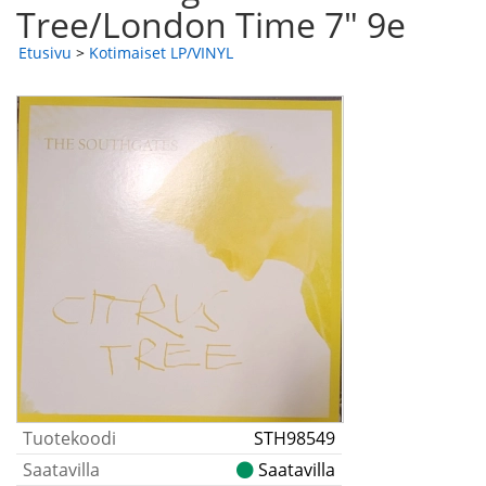
Tree/London Time 7" 9e
Etusivu
>
Kotimaiset LP/VINYL
Tuotekoodi
STH98549
Saatavilla
Saatavilla