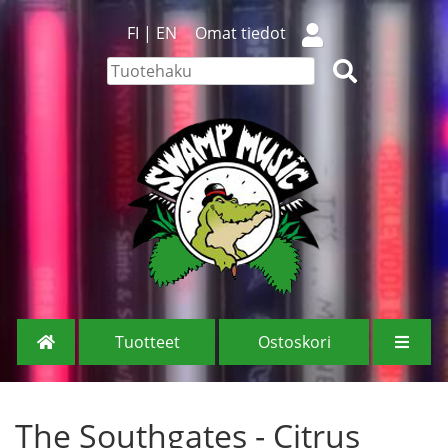
FI
|
EN
Omat tiedot
Tuotteet
Ostoskori
The Southgates - Citrus