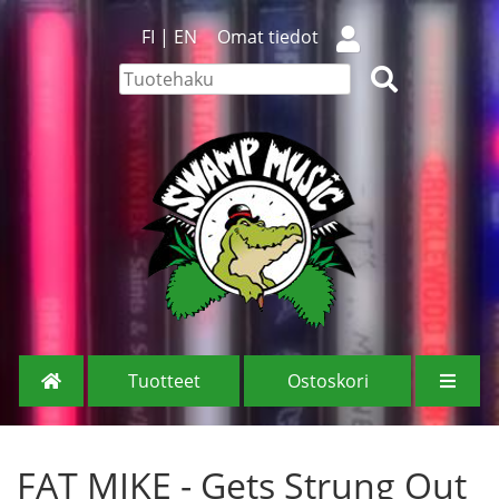
FI
|
EN
Omat tiedot
Tuotteet
Ostoskori
FAT MIKE - Gets Strung Out