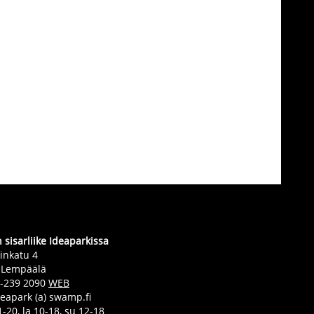
sisarliike Ideaparkissa
inkatu 4
 Lempäälä
0-239 2090
WEB
deapark (a) swamp.fi
-20, la 10-18, su 12-18