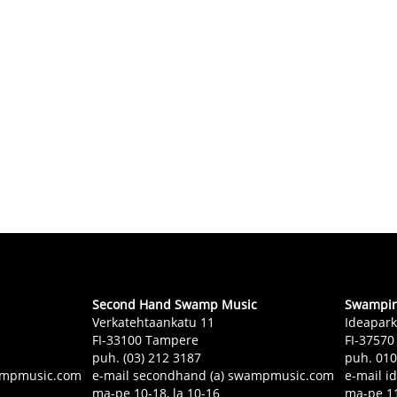
Second Hand Swamp Music
Swampin 
Verkatehtaankatu 11
Ideapark
FI-33100 Tampere
FI-37570
puh. (03) 212 3187
puh. 01
swampmusic.com
e-mail secondhand (a) swampmusic.com
e-mail i
ma-pe 10-18, la 10-16
ma-pe 11