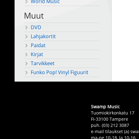
World Music
Muut
DVD
Lahjakortit
Paidat
Kirjat
Tarvikkeet
Funko Pop! Vinyl Figuurit
Swamp Music
Tuomiokirkonkatu 17
FI-33100 Tampere
puh. (03) 212 3087
e-mail tilaukset (a) 
ma-pe 10-18, la 10-16