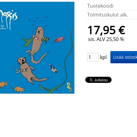
Tuotekoodi
Toimituskulut alk.
17,95 €
sis. ALV 25,50 %
kpl