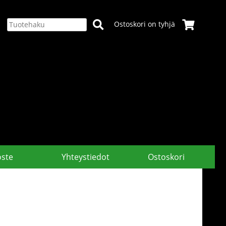
Ostoskori on tyhjä
oste
Yhteystiedot
Ostoskori