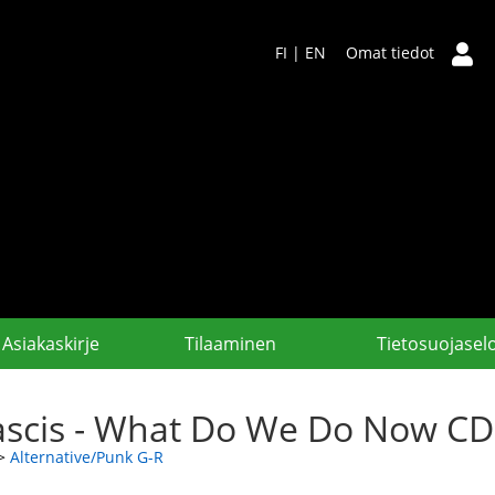
FI
|
EN
Omat tiedot
Asiakaskirje
Tilaaminen
Tietosuojasel
ascis - What Do We Do Now CD
>
Alternative/Punk G-R