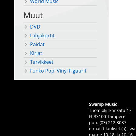
World Music
Muut
DVD
Lahjakortit
Paidat
Kirjat
Tarvikkeet
Funko Pop! Vinyl Figuurit
Swamp Music
Tuomiokirkonkatu 17
FI-33100 Tampere
puh. (03) 212 3087
e-mail tilaukset (a) 
ma-pe 10-18, la 10-16