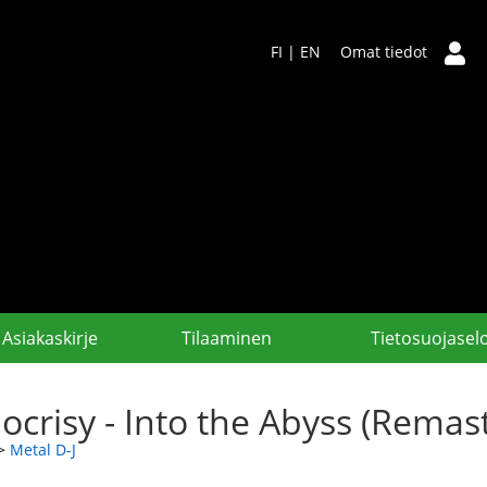
FI
|
EN
Omat tiedot
Asiakaskirje
Tilaaminen
Tietosuojasel
ocrisy - Into the Abyss (Remas
>
Metal D-J