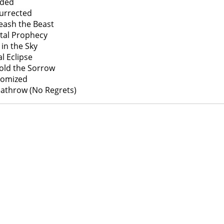
nded
urrected
eash the Beast
ital Prophecy
 in the Sky
al Eclipse
old the Sorrow
domized
athrow (No Regrets)