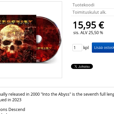
Tuotekoodi
Toimituskulut alk.
15,95 €
sis. ALV 25,50 %
kpl
nally released in 2000 "Into the Abyss" is the seventh full l
ued in 2023
ions Descend