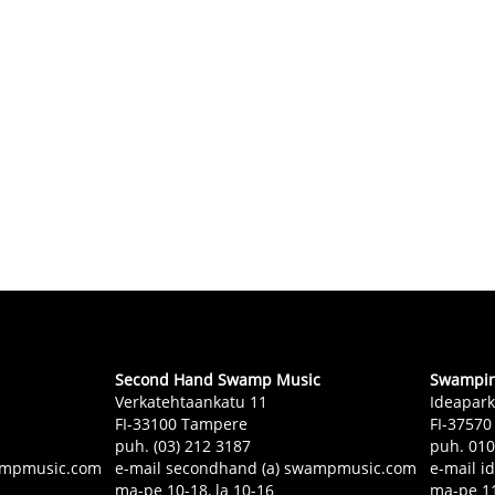
Second Hand Swamp Music
Swampin 
Verkatehtaankatu 11
Ideapark
FI-33100 Tampere
FI-37570
puh. (03) 212 3187
puh. 01
swampmusic.com
e-mail secondhand (a) swampmusic.com
e-mail i
ma-pe 10-18, la 10-16
ma-pe 11