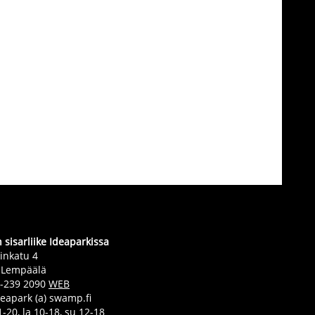
sisarliike Ideaparkissa
inkatu 4
 Lempäälä
0-239 2090
WEB
deapark (a) swamp.fi
-20, la 10-18, su 12-18