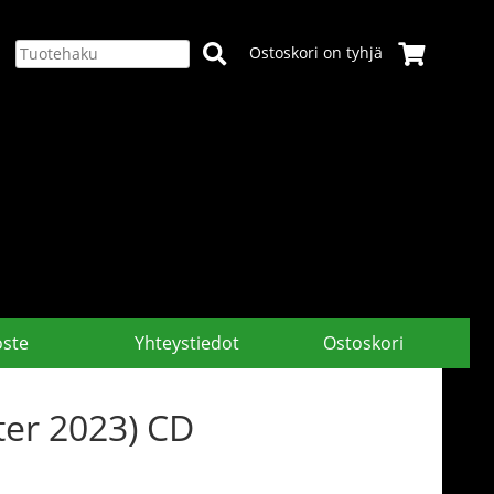
Ostoskori on tyhjä
oste
Yhteystiedot
Ostoskori
ter 2023) CD