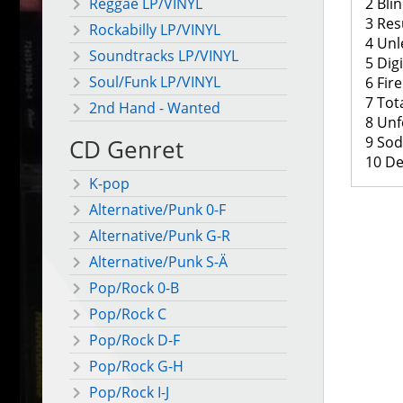
2 Bli
Reggae LP/VINYL
3 Res
Rockabilly LP/VINYL
4 Unl
Soundtracks LP/VINYL
5 Dig
Soul/Funk LP/VINYL
6 Fire
7 Tot
2nd Hand - Wanted
8 Unf
9 So
CD Genret
10 De
K-pop
Alternative/Punk 0-F
Alternative/Punk G-R
Alternative/Punk S-Ä
Pop/Rock 0-B
Pop/Rock C
Pop/Rock D-F
Pop/Rock G-H
Pop/Rock I-J