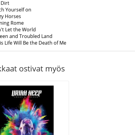
 Dirt
ch Yourself on
zy Horses
rning Rome
't Let the World
een and Troubled Land
is Life Will Be the Death of Me
kkaat ostivat myös