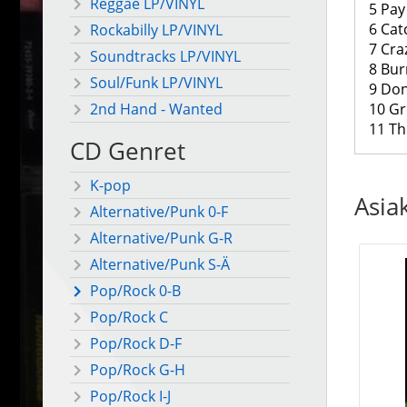
Reggae LP/VINYL
5 Pay
6 Cat
Rockabilly LP/VINYL
7 Cra
Soundtracks LP/VINYL
8 Bu
Soul/Funk LP/VINYL
9 Don
10 Gr
2nd Hand - Wanted
11 Th
CD Genret
K-pop
Asia
Alternative/Punk 0-F
Alternative/Punk G-R
Alternative/Punk S-Ä
Pop/Rock 0-B
Pop/Rock C
Pop/Rock D-F
Pop/Rock G-H
Pop/Rock I-J