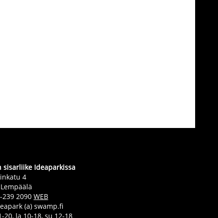
sisarliike Ideaparkissa
inkatu 4
 Lempäälä
0-239 2090
WEB
deapark (a) swamp.fi
-20, la 10-18, su 12-18