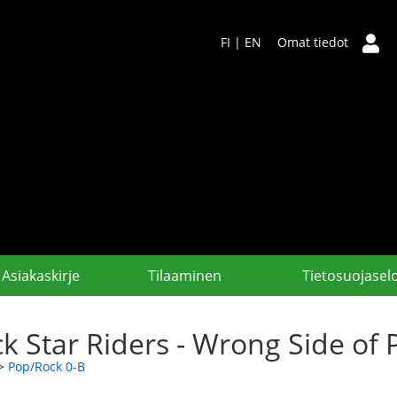
FI
|
EN
Omat tiedot
Asiakaskirje
Tilaaminen
Tietosuojasel
ck Star Riders - Wrong Side of
>
Pop/Rock 0-B