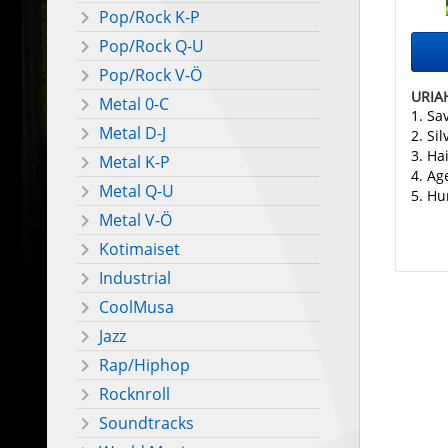
Pop/Rock K-P
Pop/Rock Q-U
Pop/Rock V-Ö
URIA
Metal 0-C
1. Sa
Metal D-J
2. Si
3. Ha
Metal K-P
4. Ag
Metal Q-U
5. Hu
Metal V-Ö
Kotimaiset
Industrial
CoolMusa
Jazz
Rap/Hiphop
Rocknroll
Soundtracks