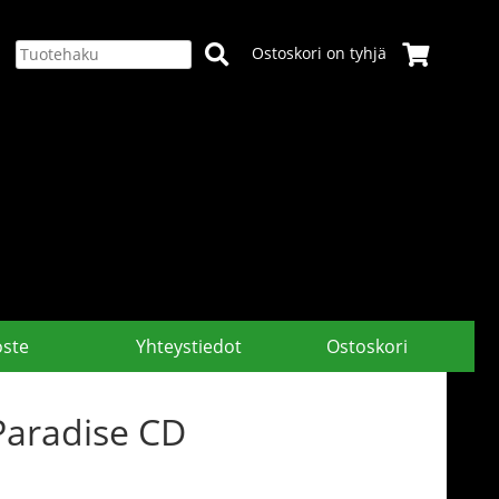
Ostoskori on tyhjä
oste
Yhteystiedot
Ostoskori
 Paradise CD