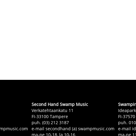
Second Hand Swamp Music
Swampin 
Verkatehtaankatu 11
Ideapark
FI-33100 Tampere
FI-37570
puh. (03) 212 3187
puh. 01
swampmusic.com
e-mail secondhand (a) swampmusic.com
e-mail i
ma-pe 10-18, la 10-16
ma-pe 11