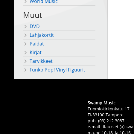
World Music
Muut
DVD
Lahjakortit
Paidat
Kirjat
Tarvikkeet
Funko Pop! Vinyl Figuurit
Swamp Music
Tuomiokirkonkatu 17
FI-33100 Tampere
puh. (03) 212 3087
e-mail tilaukset (a) 
ma-pe 10-18, la 10-16