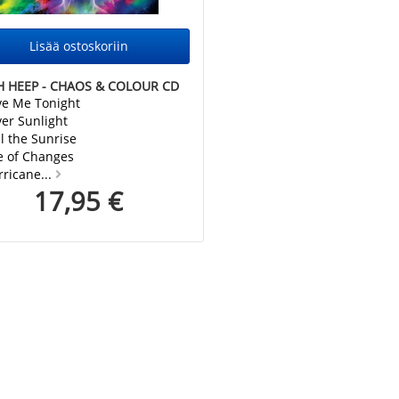
H HEEP - CHAOS & COLOUR CD
ve Me Tonight
lver Sunlight
il the Sunrise
e of Changes
rricane...
17,95 €