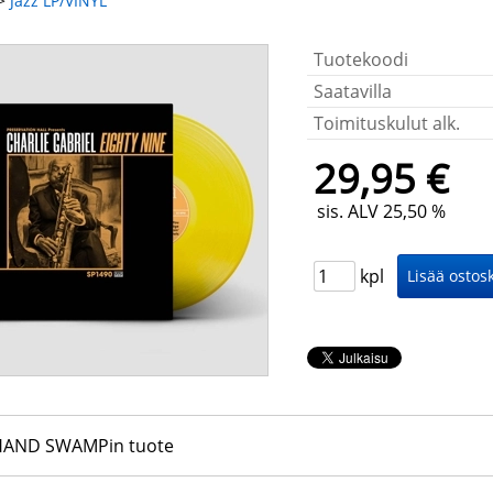
>
Jazz LP/VINYL
Tuotekoodi
Saatavilla
Toimituskulut alk.
29,95 €
sis. ALV 25,50 %
kpl
HAND SWAMPin tuote