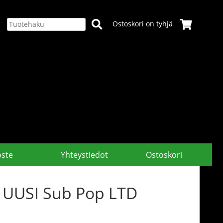
Ostoskori on tyhjä
oste
Yhteystiedot
Ostoskori
P UUSI Sub Pop LTD