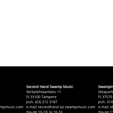
Second Hand Swamp Music
Swampin 
Verkatehtaankatu 11
Ideapark
FI-33100 Tampere
FI-37570
puh. (03) 212 3187
puh. 01
swampmusic.com
e-mail secondhand (a) swampmusic.com
e-mail i
ma-pe 10-18, la 10-16
ma-pe 11