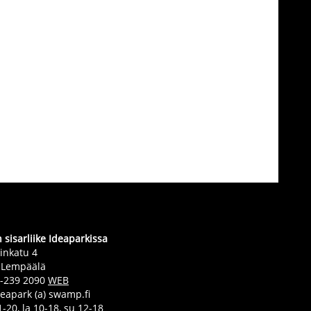
sisarliike Ideaparkissa
inkatu 4
 Lempäälä
0-239 2090
WEB
deapark (a) swamp.fi
-20, la 10-18, su 12-18