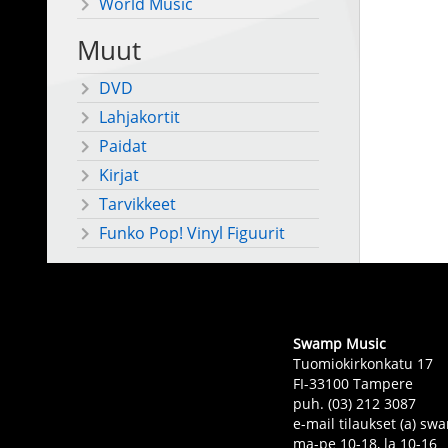
World Music
Muut
DVD
Lahjakortit
Paidat
Kirjat
Tarvikkeet
Funko Pop! Vinyl Figuurit
Swamp Music
Tuomiokirkonkatu 17
FI-33100 Tampere
puh. (03) 212 3087
e-mail tilaukset (a) 
ma-pe 10-18, la 10-16