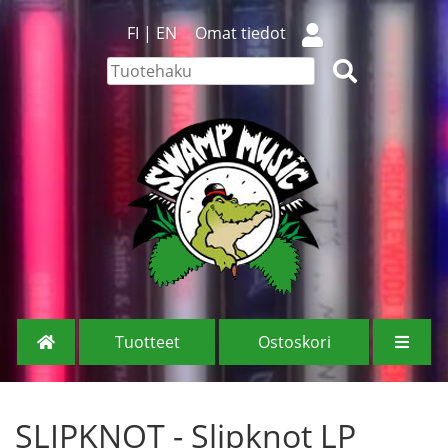
FI
|
EN
Omat tiedot
Tuotteet
Ostoskori
SLIPKNOT - Slipknot LP