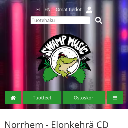
FI
|
EN
Omat tiedot
Tuotteet
Ostoskori
Norrhem - Elonkehrä CD