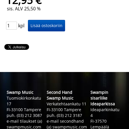
12,95 €
sis. ALV 25,50 %
kpl
Swamp Music
Second Hand
Swampin
Tuomiokirkonkatu
Swamp Music
sisarliike
17
Verkatehtaankatu 11
Ideaparkissa
FI-33100 Tampere
FI-33100 Tampere
Ideaparkinkatu
puh. (03) 212 3087
puh. (03) 212 3187
4
e-mail tilaukset (a)
e-mail secondhand
FI-37570
swampmusic.com
(a) swampmusic.com
Lempäälä