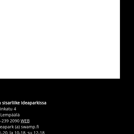
sisarliike Ideaparkissa
inkatu 4
 Lempäälä
0-239 2090
WEB
deapark (a) swamp.fi
-20, la 10-18, su 12-18