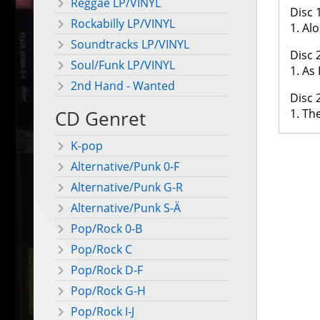
Reggae LP/VINYL
Disc 
Rockabilly LP/VINYL
1. Al
Soundtracks LP/VINYL
Disc 
Soul/Funk LP/VINYL
1. As
2nd Hand - Wanted
Disc 
1. Th
CD Genret
K-pop
Alternative/Punk 0-F
Alternative/Punk G-R
Alternative/Punk S-Ä
Pop/Rock 0-B
Pop/Rock C
Pop/Rock D-F
Pop/Rock G-H
Pop/Rock I-J