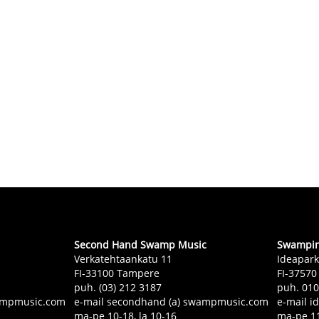
Second Hand Swamp Music
Swampin 
Verkatehtaankatu 11
Ideapark
FI-33100 Tampere
FI-37570
puh. (03) 212 3187
puh. 01
swampmusic.com
e-mail secondhand (a) swampmusic.com
e-mail i
ma-pe 10-18, la 10-16
ma-pe 11