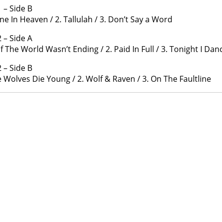
1 – Side B
one In Heaven / 2. Tallulah / 3. Don’t Say a Word
2 – Side A
 If The World Wasn’t Ending / 2. Paid In Full / 3. Tonight I Da
2 – Side B
e Wolves Die Young / 2. Wolf & Raven / 3. On The Faultline