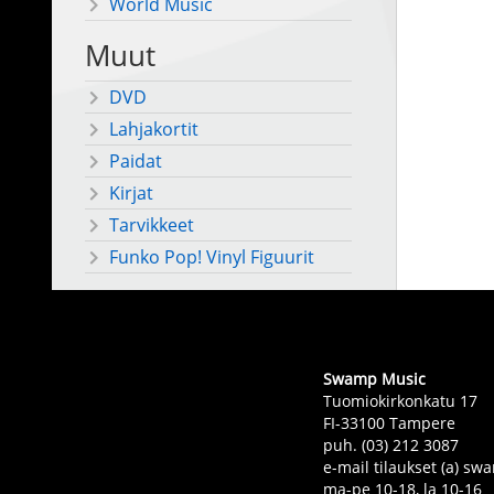
World Music
Muut
DVD
Lahjakortit
Paidat
Kirjat
Tarvikkeet
Funko Pop! Vinyl Figuurit
Swamp Music
Tuomiokirkonkatu 17
FI-33100 Tampere
puh. (03) 212 3087
e-mail tilaukset (a) 
ma-pe 10-18, la 10-16