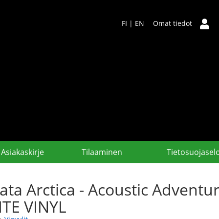
FI
|
EN
Omat tiedot
Asiakaskirje
Tilaaminen
Tietosuojasel
ata Arctica - Acoustic Advent
TE VINYL