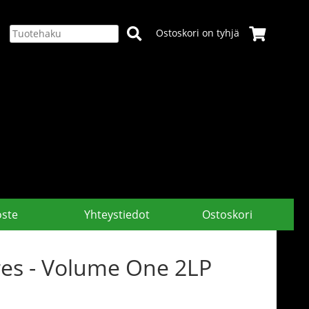
Ostoskori on tyhjä
oste
Yhteystiedot
Ostoskori
ures - Volume One 2LP