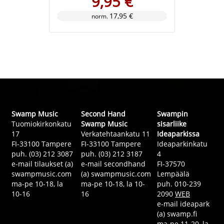
9,95 €
17,95 €
norm.
Swamp Music
Second Hand
Swampin
Tuomiokirkonkatu
Swamp Music
sisarliike
17
Verkatehtaankatu 11
Ideaparkissa
FI-33100 Tampere
FI-33100 Tampere
Ideaparkinkatu
puh. (03) 212 3087
puh. (03) 212 3187
4
e-mail tilaukset (a)
e-mail secondhand
FI-37570
swampmusic.com
(a) swampmusic.com
Lempäälä
ma-pe 10-18, la
ma-pe 10-18, la 10-
puh. 010-239
10-16
16
2090
WEB
e-mail ideapark
(a) swamp.fi
ma-pe 11-20, la