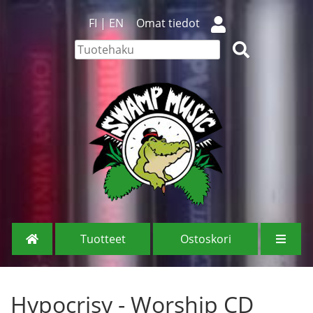
FI
|
EN
Omat tiedot
Tuotteet
Ostoskori
Hypocrisy - Worship CD