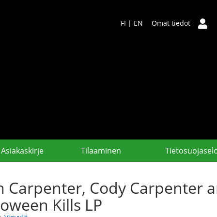
FI
|
EN
Omat tiedot
Asiakaskirje
Tilaaminen
Tietosuojasel
n Carpenter, Cody Carpenter a
loween Kills LP