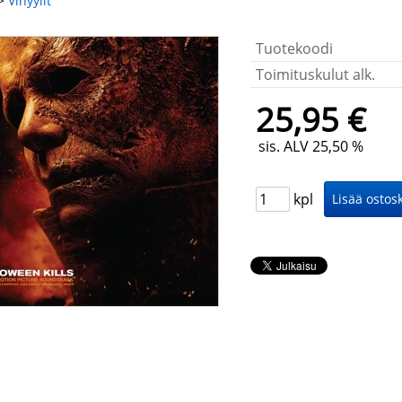
>
Vinyylit
Tuotekoodi
Toimituskulut alk.
25,95 €
sis. ALV 25,50 %
kpl