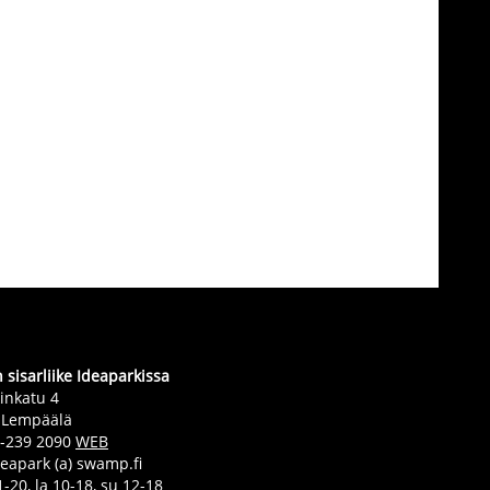
sisarliike Ideaparkissa
inkatu 4
 Lempäälä
0-239 2090
WEB
deapark (a) swamp.fi
-20, la 10-18, su 12-18