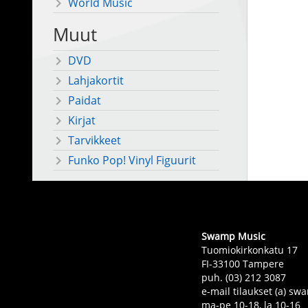
World Music
Muut
DVD
Lahjakortit
Paidat
Kirjat
Tarvikkeet
Funko Pop! Vinyl Figuurit
Swamp Music
Tuomiokirkonkatu 17
FI-33100 Tampere
puh. (03) 212 3087
e-mail tilaukset (a) 
ma-pe 10-18, la 10-16