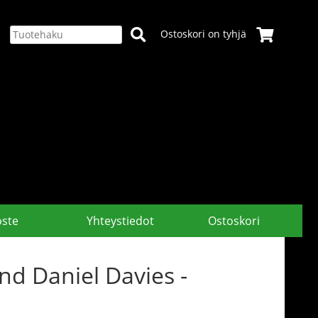
Ostoskori on tyhjä
oste
Yhteystiedot
Ostoskori
nd Daniel Davies -