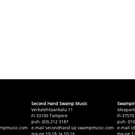
Second Hand Swamp Music
Swampin 
Verkatehtaankatu 11
Ideapark
FI-33100 Tampere
FI-37570
puh. (03) 212 3187
puh. 01
swampmusic.com
e-mail secondhand (a) swampmusic.com
e-mail i
ma-pe 10-18, la 10-16
ma-pe 11