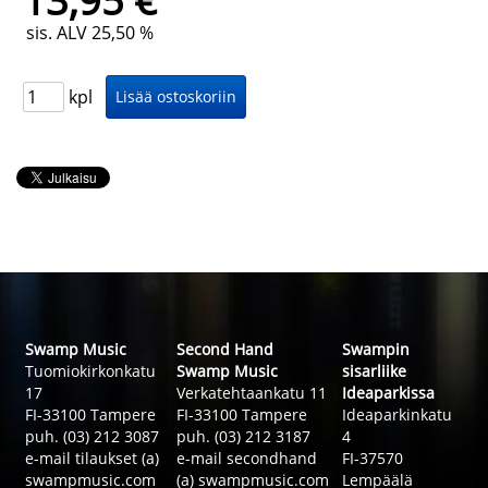
13,95 €
sis. ALV 25,50 %
kpl
Swamp Music
Second Hand
Swampin
Tuomiokirkonkatu
Swamp Music
sisarliike
17
Verkatehtaankatu 11
Ideaparkissa
FI-33100 Tampere
FI-33100 Tampere
Ideaparkinkatu
puh. (03) 212 3087
puh. (03) 212 3187
4
e-mail tilaukset (a)
e-mail secondhand
FI-37570
swampmusic.com
(a) swampmusic.com
Lempäälä