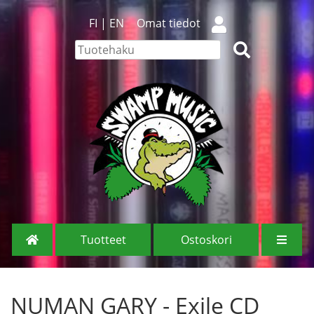
FI
|
EN
Omat tiedot
Tuotteet
Ostoskori
NUMAN GARY - Exile CD