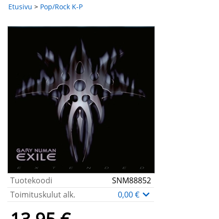
Etusivu
>
Pop/Rock K-P
Tuotekoodi
SNM88852
Toimituskulut alk.
0,00 €