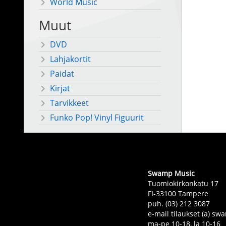
World Music
Muut
DVD
Lahjakortit
Paidat
Kirjat
Tarvikkeet
Funko Pop! Vinyl Figuurit
Swamp Music
Tuomiokirkonkatu 17
FI-33100 Tampere
puh. (03) 212 3087
e-mail tilaukset (a) 
ma-pe 10-18, la 10-16