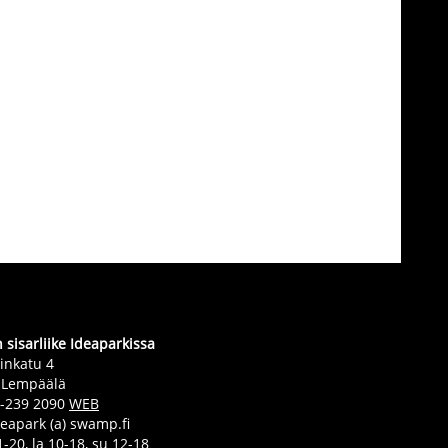
sisarliike Ideaparkissa
inkatu 4
 Lempäälä
0-239 2090
WEB
deapark (a) swamp.fi
-20, la 10-18, su 12-18