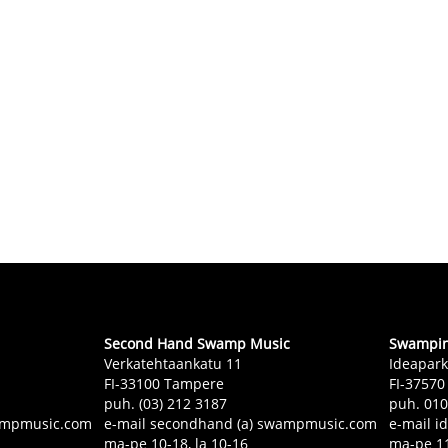
Second Hand Swamp Music
Swampin 
Verkatehtaankatu 11
Ideapark
FI-33100 Tampere
FI-37570
puh. (03) 212 3187
puh. 01
swampmusic.com
e-mail secondhand (a) swampmusic.com
e-mail i
ma-pe 10-18, la 10-16
ma-pe 11