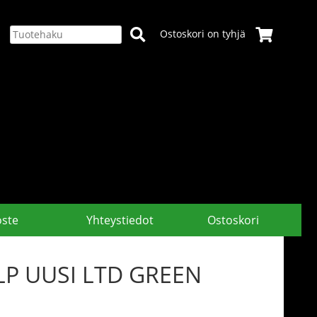
Ostoskori on tyhjä
oste
Yhteystiedot
Ostoskori
LP UUSI LTD GREEN