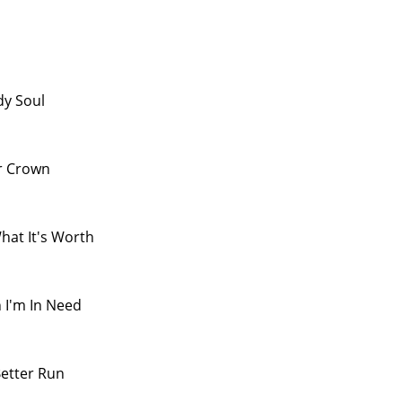
y Soul
r Crown
hat It's Worth
I'm In Need
etter Run