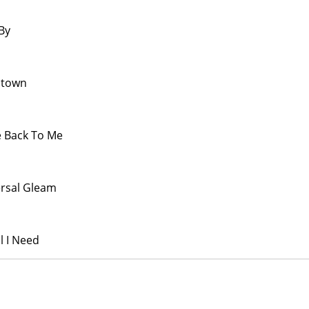
 By
atown
 Back To Me
rsal Gleam
ll I Need