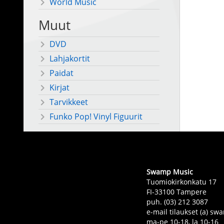
World Music
Muut
DVD
Lahjakortit
Paidat
Kirjat
Tarvikkeet
Funko Pop! Vinyl Figuurit
Swamp Music
Tuomiokirkonkatu 17
FI-33100 Tampere
puh. (03) 212 3087
e-mail tilaukset (a) 
ma-pe 10-18, la 10-16