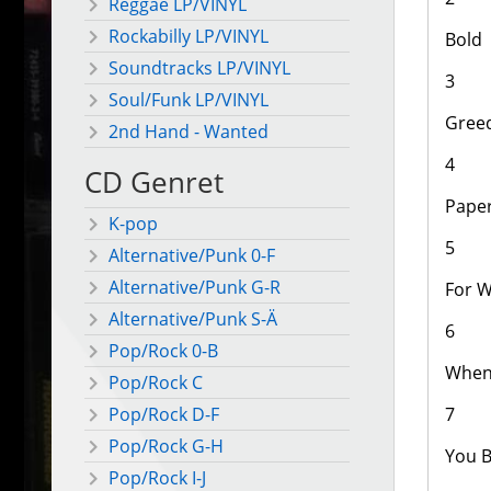
Reggae LP/VINYL
Rockabilly LP/VINYL
Bold
Soundtracks LP/VINYL
3
Soul/Funk LP/VINYL
Greed
2nd Hand - Wanted
4
CD Genret
Pape
K-pop
5
Alternative/Punk 0-F
Alternative/Punk G-R
For W
Alternative/Punk S-Ä
6
Pop/Rock 0-B
When 
Pop/Rock C
7
Pop/Rock D-F
Pop/Rock G-H
You B
Pop/Rock I-J