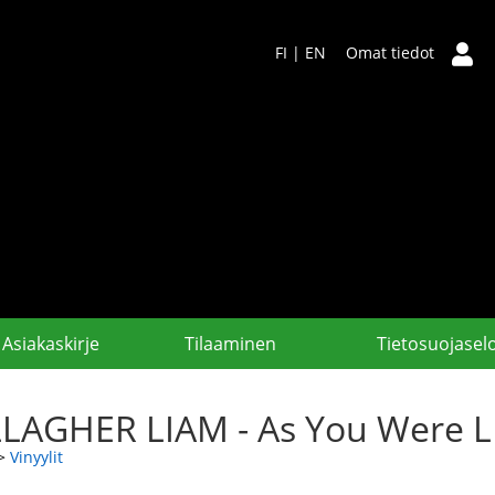
FI
|
EN
Omat tiedot
Asiakaskirje
Tilaaminen
Tietosuojasel
LAGHER LIAM - As You Were L
>
Vinyylit