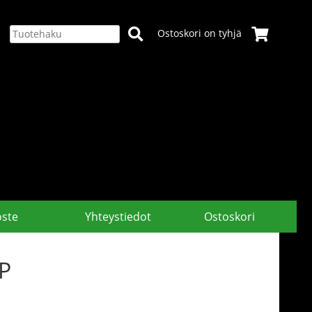
Ostoskori on tyhjä
oste
Yhteystiedot
Ostoskori
P