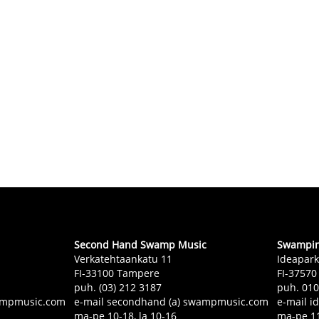
Second Hand Swamp Music
Swampin 
Verkatehtaankatu 11
Ideapark
FI-33100 Tampere
FI-37570
puh. (03) 212 3187
puh. 01
swampmusic.com
e-mail secondhand (a) swampmusic.com
e-mail i
ma-pe 10-18, la 10-16
ma-pe 11