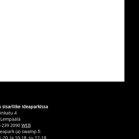
sisarliike Ideaparkissa
inkatu 4
 Lempäälä
0-239 2090
WEB
deapark (a) swamp.fi
-20, la 10-18, su 12-18