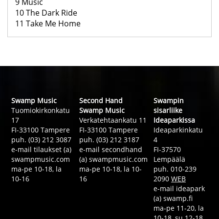
9 Music
10 The Dark Ride
11 Take Me Home
Swamp Music
Second Hand
Swampin
Tuomiokirkonkatu
Swamp Music
sisarliike
17
Verkatehtaankatu 11
Ideaparkissa
FI-33100 Tampere
FI-33100 Tampere
Ideaparkinkatu
puh. (03) 212 3087
puh. (03) 212 3187
4
e-mail tilaukset (a)
e-mail secondhand
FI-37570
swampmusic.com
(a) swampmusic.com
Lempäälä
ma-pe 10-18, la
ma-pe 10-18, la 10-
puh. 010-239
10-16
16
2090
WEB
e-mail ideapark
(a) swamp.fi
ma-pe 11-20, la
10-18, su 12-18