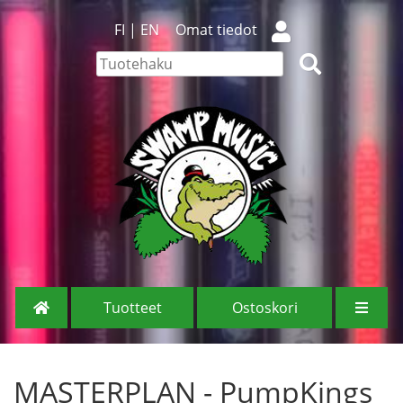
FI
|
EN
Omat tiedot
Tuotteet
Ostoskori
MASTERPLAN - PumpKings