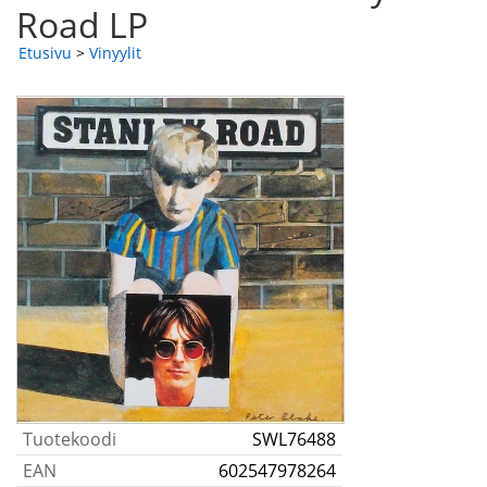
Road LP
Etusivu
>
Vinyylit
Tuotekoodi
SWL76488
EAN
602547978264