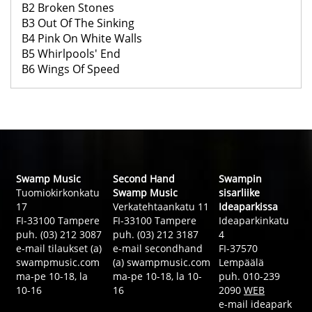
B2 Broken Stones
B3 Out Of The Sinking
B4 Pink On White Walls
B5 Whirlpools' End
B6 Wings Of Speed
Swamp Music
Second Hand
Swampin
Tuomiokirkonkatu
Swamp Music
sisarliike
17
Verkatehtaankatu 11
Ideaparkissa
FI-33100 Tampere
FI-33100 Tampere
Ideaparkinkatu
puh. (03) 212 3087
puh. (03) 212 3187
4
e-mail tilaukset (a)
e-mail secondhand
FI-37570
swampmusic.com
(a) swampmusic.com
Lempäälä
ma-pe 10-18, la
ma-pe 10-18, la 10-
puh. 010-239
10-16
16
2090
WEB
e-mail ideapark