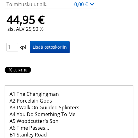
Toimituskulut alk.
0,00 €
44,95 €
sis. ALV 25,50 %
kpl
A1 The Changingman
A2 Porcelain Gods
A3 I Walk On Guilded Splinters
A4 You Do Something To Me
A5 Woodcutter's Son
A6 Time Passes...
B1 Stanley Road