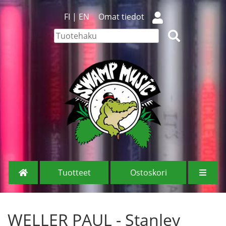
FI
|
EN
Omat tiedot
Tuotteet
Ostoskori
WELLER PAUL - Stanley