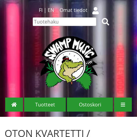
FI
|
EN
Omat tiedot
Tuotteet
Ostoskori
OTON KVARTETTI /