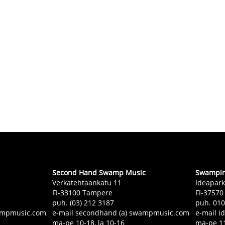
Second Hand Swamp Music
Swampin 
Verkatehtaankatu 11
Ideapark
FI-33100 Tampere
FI-37570
puh. (03) 212 3187
puh. 01
swampmusic.com
e-mail secondhand (a) swampmusic.com
e-mail i
ma-pe 10-18, la 10-16
ma-pe 11