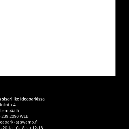
sisarliike Ideaparkissa
inkatu 4
 Lempäälä
0-239 2090
WEB
deapark (a) swamp.fi
-20, la 10-18, su 12-18