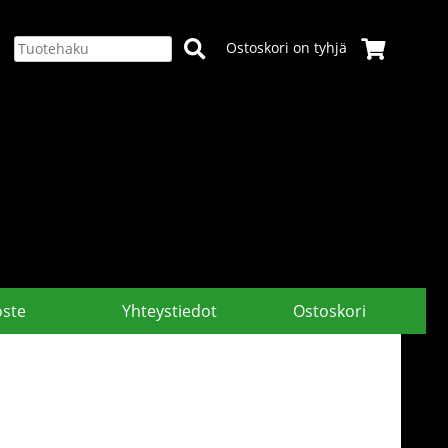
Ostoskori on tyhjä
oste
Yhteystiedot
Ostoskori