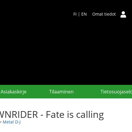
FI
|
EN
Omat tiedot
Asiakaskirje
Tilaaminen
Tietosuojasel
NRIDER - Fate is calling
>
Metal D-J