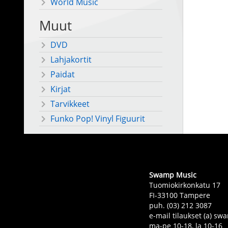
World Music
Muut
DVD
Lahjakortit
Paidat
Kirjat
Tarvikkeet
Funko Pop! Vinyl Figuurit
Swamp Music
Tuomiokirkonkatu 17
FI-33100 Tampere
puh. (03) 212 3087
e-mail tilaukset (a) 
ma-pe 10-18, la 10-16