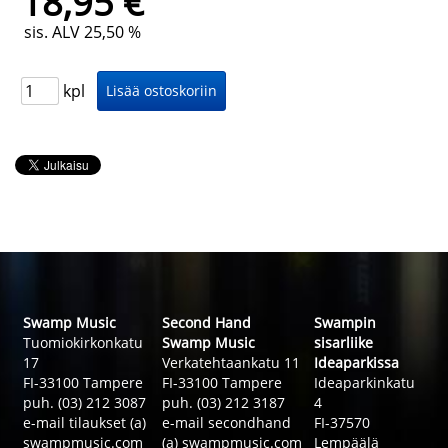
18,95 €
sis. ALV 25,50 %
kpl
Swamp Music
Second Hand
Swampin
Tuomiokirkonkatu
Swamp Music
sisarliike
17
Verkatehtaankatu 11
Ideaparkissa
FI-33100 Tampere
FI-33100 Tampere
Ideaparkinkatu
puh. (03) 212 3087
puh. (03) 212 3187
4
e-mail tilaukset (a)
e-mail secondhand
FI-37570
swampmusic.com
(a) swampmusic.com
Lempäälä