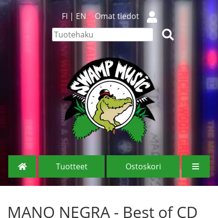
FI
|
EN
Omat tiedot
Tuotteet
Ostoskori
MANO NEGRA - Best of CD