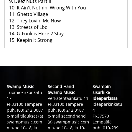
9. Deez Nuts Part Ii
10. It Ain't Nothin' Wrong With You
11. Ghetto Village
12. They Lovin' Me Now
13. Streets of Lbc
14. G-Funk is Here 2 Stay
15. Keepin It Strong
Swamp Music
Second Hand
Swampin
Tuomiokirkonkatu
Swamp Music
sisarliike
17
Verkatehtaankatu 11
Ideaparkissa
FI-33100 Tampere
FI-33100 Tampere
Ideaparkinkatu
puh. (03) 212 3087
puh. (03) 212 3187
4
e-mail tilaukset (a)
e-mail secondhand
FI-37570
swampmusic.com
(a) swampmusic.com
Lempäälä
ma-pe 10-18, la
ma-pe 10-18, la 10-
puh. 010-239