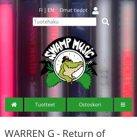
FI
|
EN
Omat tiedot
Tuotteet
Ostoskori
WARREN G - Return of