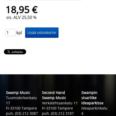
18,95 €
sis. ALV 25,50 %
kpl
Swamp Music
Second Hand
Swampin
Tuomiokirkonkatu
Swamp Music
sisarliike
17
Verkatehtaankatu 11
Ideaparkissa
FI-33100 Tampere
FI-33100 Tampere
Ideaparkinkatu
puh. (03) 212 3087
puh. (03) 212 3187
4