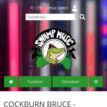
FI
|
EN
Omat tiedot
Tuotteet
Ostoskori
COCKBURN BRUCE -