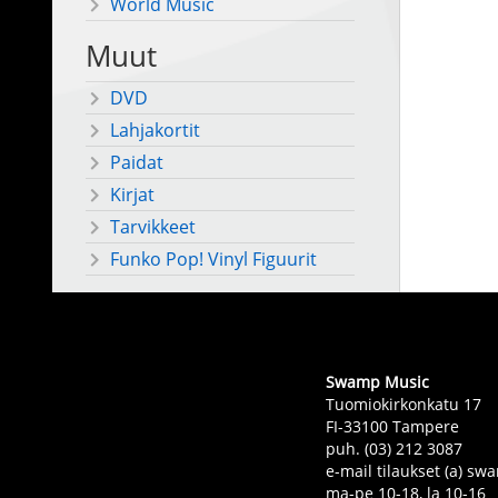
World Music
Muut
DVD
Lahjakortit
Paidat
Kirjat
Tarvikkeet
Funko Pop! Vinyl Figuurit
Swamp Music
Tuomiokirkonkatu 17
FI-33100 Tampere
puh. (03) 212 3087
e-mail tilaukset (a) 
ma-pe 10-18, la 10-16