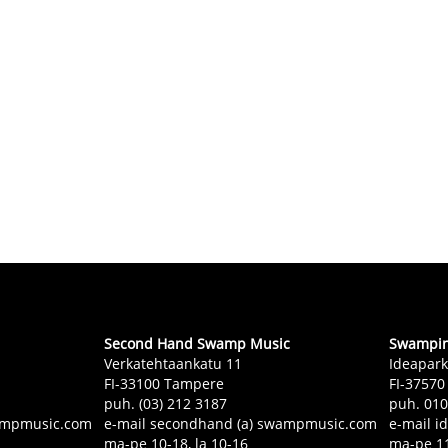
Second Hand Swamp Music
Swampin 
Verkatehtaankatu 11
Ideapark
FI-33100 Tampere
FI-37570
puh. (03) 212 3187
puh. 01
swampmusic.com
e-mail secondhand (a) swampmusic.com
e-mail i
ma-pe 10-18, la 10-16
ma-pe 11