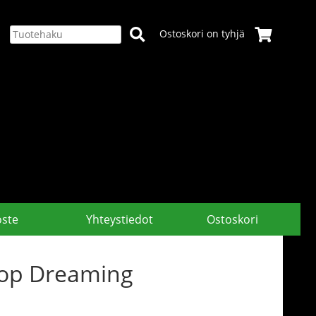
Ostoskori on tyhjä
oste
Yhteystiedot
Ostoskori
top Dreaming