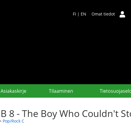
FI
|
EN
Omat tiedot
Asiakaskirje
Tilaaminen
Tietosuojasel
B 8 - The Boy Who Couldn't S
>
Pop/Rock C