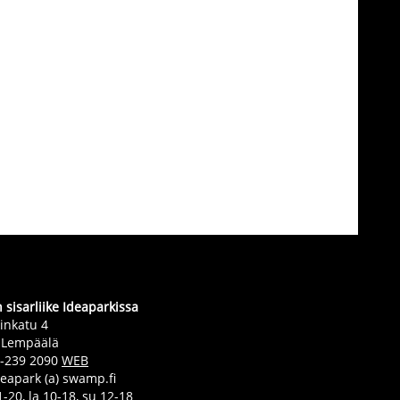
sisarliike Ideaparkissa
inkatu 4
 Lempäälä
0-239 2090
WEB
deapark (a) swamp.fi
-20, la 10-18, su 12-18