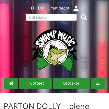
FI
|
EN
Omat tiedot
Tuotteet
Ostoskori
PARTON DOLLY - Jolene