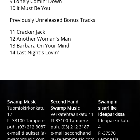
9 Lonely Comin' Down
10 It Must Be You
Previously Unreleased Bonus Tracks
11 Cracker Jack
12 Another Woman's Man
13 Barbara On Your Mind
14 Last Night's Lovin'
Swamp Music
Second Hand
Swampin
Tuomiokirkonkatu
Swamp Music
sisarliike
17
Verkatehtaankatu 11
Ideaparkissa
FI-33100 Tampere
FI-33100 Tampere
Ideaparkinkatu
puh. (03) 212 3087
puh. (03) 212 3187
4
e-mail tilaukset (a)
e-mail secondhand
FI-37570
swampmusic.com
(a) swampmusic.com
Lempäälä