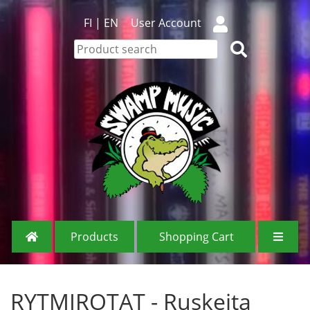
FI
|
EN
User Account
Products
Shopping Cart
RYTMIROTAT - Ruskeita