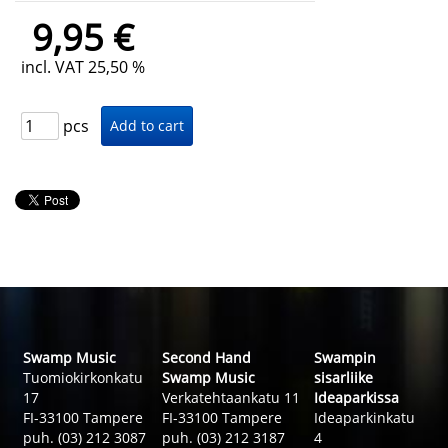
9,95 €
incl. VAT 25,50 %
pcs
Swamp Music
Second Hand
Swampin
Tuomiokirkonkatu
Swamp Music
sisarliike
17
Verkatehtaankatu 11
Ideaparkissa
FI-33100 Tampere
FI-33100 Tampere
Ideaparkinkatu
puh. (03) 212 3087
puh. (03) 212 3187
4