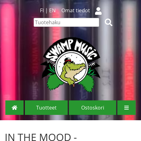
FI
|
EN
Omat tiedot
Tuotteet
Ostoskori
IN THE MOOD -