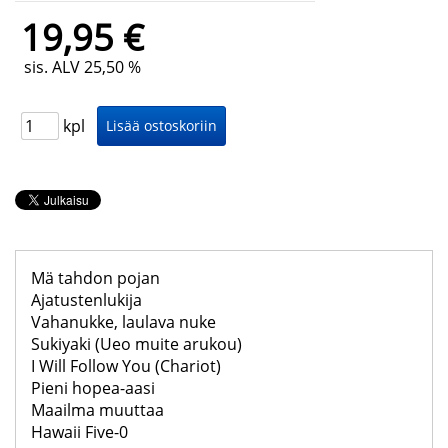
19,95 €
sis. ALV 25,50 %
kpl
Mä tahdon pojan
Ajatustenlukija
Vahanukke, laulava nuke
Sukiyaki (Ueo muite arukou)
I Will Follow You (Chariot)
Pieni hopea-aasi
Maailma muuttaa
Hawaii Five-0