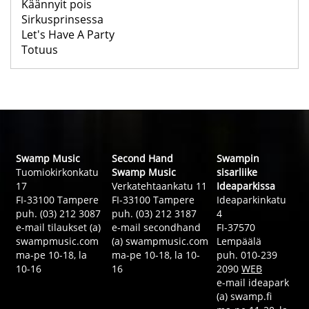
Käännyit pois
Sirkusprinsessa
Let's Have A Party
Totuus
Swamp Music
Second Hand
Swampin
Tuomiokirkonkatu
Swamp Music
sisarliike
17
Verkatehtaankatu 11
Ideaparkissa
FI-33100 Tampere
FI-33100 Tampere
Ideaparkinkatu
puh. (03) 212 3087
puh. (03) 212 3187
4
e-mail tilaukset (a)
e-mail secondhand
FI-37570
swampmusic.com
(a) swampmusic.com
Lempäälä
ma-pe 10-18, la
ma-pe 10-18, la 10-
puh. 010-239
10-16
16
2090
WEB
e-mail ideapark
(a) swamp.fi