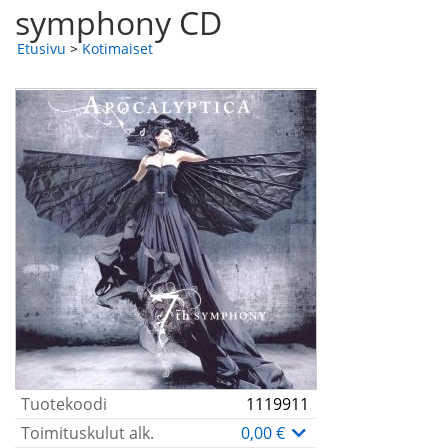
symphony CD
Etusivu
>
Kotimaiset
Tuotekoodi
1119911
Toimituskulut alk.
0,00 €