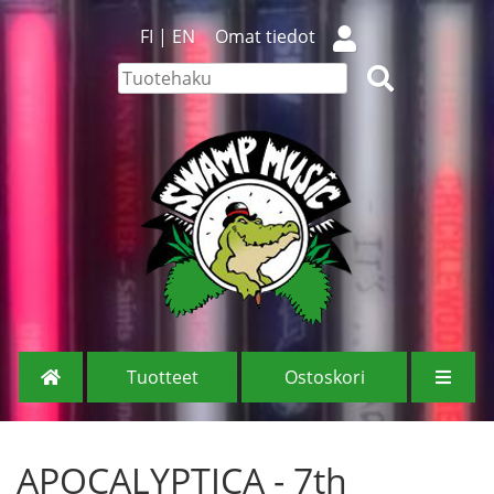
FI
|
EN
Omat tiedot
Tuotteet
Ostoskori
APOCALYPTICA - 7th