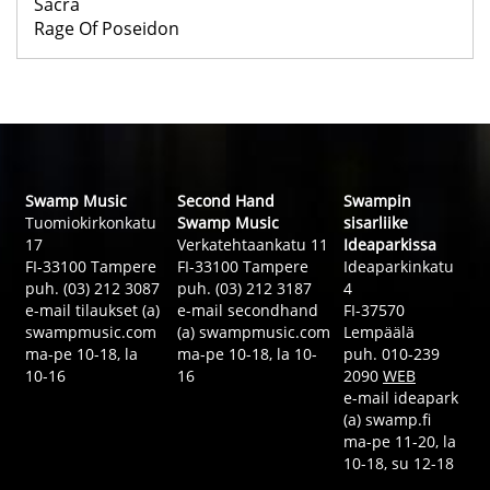
Sacra
Rage Of Poseidon
Swamp Music
Second Hand
Swampin
Tuomiokirkonkatu
Swamp Music
sisarliike
17
Verkatehtaankatu 11
Ideaparkissa
FI-33100 Tampere
FI-33100 Tampere
Ideaparkinkatu
puh. (03) 212 3087
puh. (03) 212 3187
4
e-mail tilaukset (a)
e-mail secondhand
FI-37570
swampmusic.com
(a) swampmusic.com
Lempäälä
ma-pe 10-18, la
ma-pe 10-18, la 10-
puh. 010-239
10-16
16
2090
WEB
e-mail ideapark
(a) swamp.fi
ma-pe 11-20, la
10-18, su 12-18