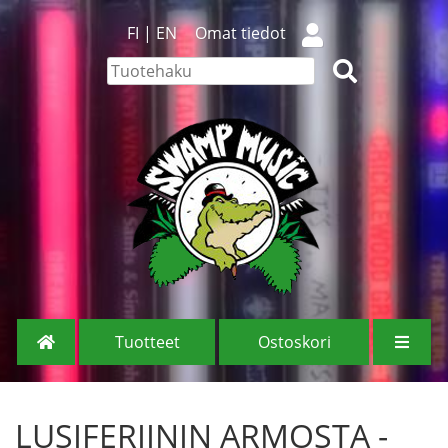
FI
|
EN
Omat tiedot
Tuotteet
Ostoskori
LUSIFERIININ ARMOSTA -