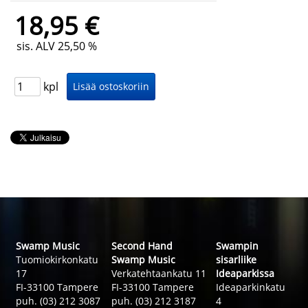
18,95 €
sis. ALV 25,50 %
kpl
Swamp Music
Second Hand
Swampin
Tuomiokirkonkatu
Swamp Music
sisarliike
17
Verkatehtaankatu 11
Ideaparkissa
FI-33100 Tampere
FI-33100 Tampere
Ideaparkinkatu
puh. (03) 212 3087
puh. (03) 212 3187
4