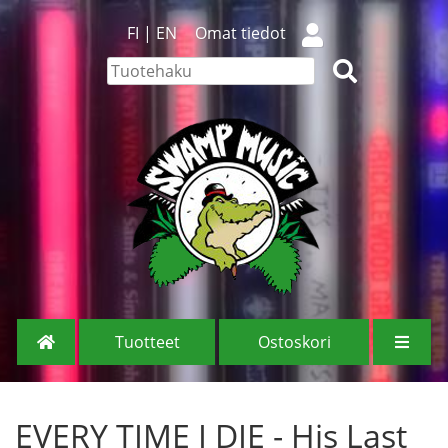
FI
|
EN
Omat tiedot
Tuotteet
Ostoskori
EVERY TIME I DIE - His Last