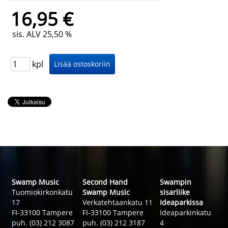
16,95 €
sis. ALV 25,50 %
kpl
Swamp Music
Second Hand
Swampin
Tuomiokirkonkatu
Swamp Music
sisarliike
17
Verkatehtaankatu 11
Ideaparkissa
FI-33100 Tampere
FI-33100 Tampere
Ideaparkinkatu
puh. (03) 212 3087
puh. (03) 212 3187
4