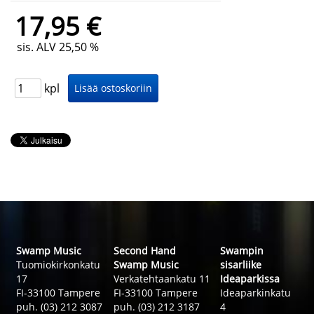
17,95 €
sis. ALV 25,50 %
kpl
Swamp Music
Second Hand
Swampin
Tuomiokirkonkatu
Swamp Music
sisarliike
17
Verkatehtaankatu 11
Ideaparkissa
FI-33100 Tampere
FI-33100 Tampere
Ideaparkinkatu
puh. (03) 212 3087
puh. (03) 212 3187
4