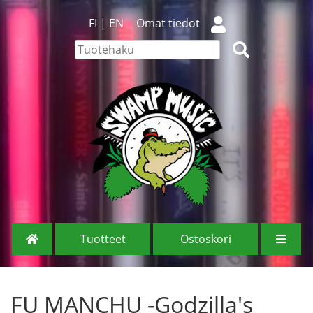
FI
|
EN
Omat tiedot
Tuotteet
Ostoskori
FU MANCHU -Godzilla's