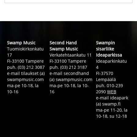
Swamp Music
Second Hand
Swampin
Tuomiokirkonkatu
Swamp Music
sisarliike
17
Verkatehtaankatu 11
Ideaparkissa
FI-33100 Tampere
FI-33100 Tampere
Ideaparkinkatu
puh. (03) 212 3087
puh. (03) 212 3187
4
e-mail tilaukset (a)
e-mail secondhand
FI-37570
swampmusic.com
(a) swampmusic.com
Lempäälä
ma-pe 10-18, la
ma-pe 10-18, la 10-
puh. 010-239
10-16
16
2090
WEB
e-mail ideapark
(a) swamp.fi
ma-pe 11-20, la
10-18, su 12-18