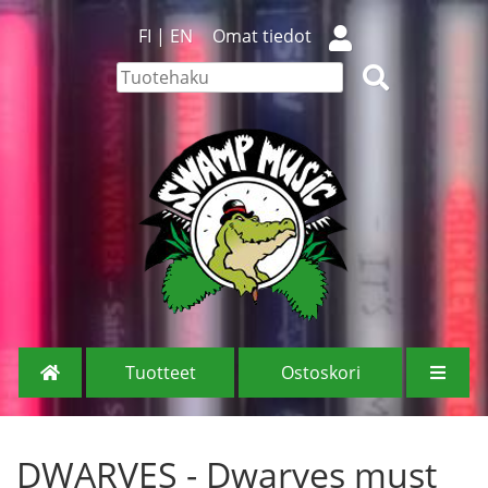
FI
|
EN
Omat tiedot
Tuotteet
Ostoskori
DWARVES - Dwarves must