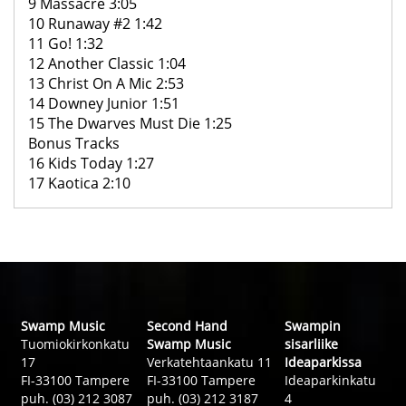
9 Massacre 3:05
10 Runaway #2 1:42
11 Go! 1:32
12 Another Classic 1:04
13 Christ On A Mic 2:53
14 Downey Junior 1:51
15 The Dwarves Must Die 1:25
Bonus Tracks
16 Kids Today 1:27
17 Kaotica 2:10
Swamp Music
Second Hand
Swampin
Tuomiokirkonkatu
Swamp Music
sisarliike
17
Verkatehtaankatu 11
Ideaparkissa
FI-33100 Tampere
FI-33100 Tampere
Ideaparkinkatu
puh. (03) 212 3087
puh. (03) 212 3187
4