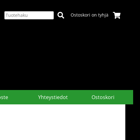
Ostoskori on tyhjä
oste
Yhteystiedot
Ostoskori