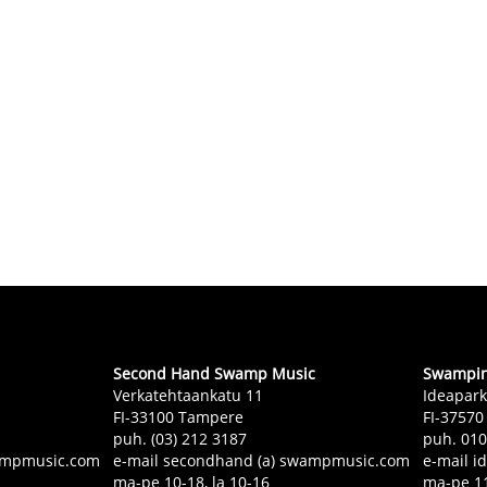
Second Hand Swamp Music
Swampin 
Verkatehtaankatu 11
Ideapark
FI-33100 Tampere
FI-37570
puh. (03) 212 3187
puh. 01
swampmusic.com
e-mail secondhand (a) swampmusic.com
e-mail i
ma-pe 10-18, la 10-16
ma-pe 11