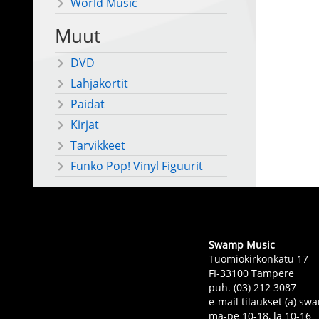
World Music
Muut
DVD
Lahjakortit
Paidat
Kirjat
Tarvikkeet
Funko Pop! Vinyl Figuurit
Swamp Music
Tuomiokirkonkatu 17
FI-33100 Tampere
puh. (03) 212 3087
e-mail tilaukset (a) 
ma-pe 10-18, la 10-16