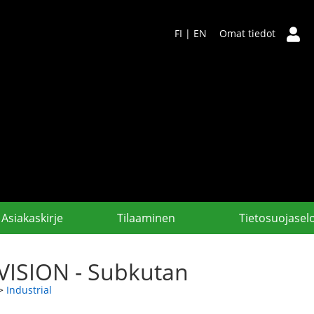
FI
|
EN
Omat tiedot
Asiakaskirje
Tilaaminen
Tietosuojasel
VISION - Subkutan
>
Industrial