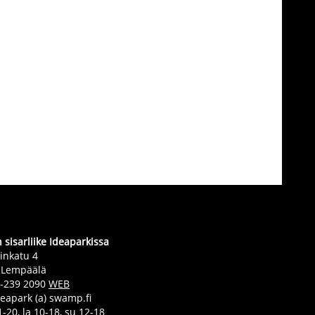
sisarliike Ideaparkissa
inkatu 4
 Lempäälä
0-239 2090
WEB
deapark (a) swamp.fi
-20, la 10-18, su 12-18