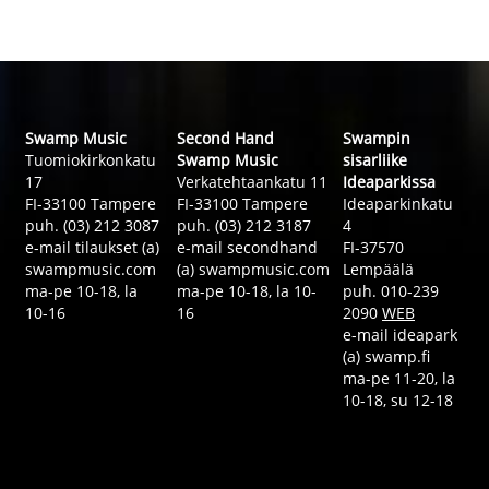
Swamp Music
Second Hand
Swampin
Tuomiokirkonkatu
Swamp Music
sisarliike
17
Verkatehtaankatu 11
Ideaparkissa
FI-33100 Tampere
FI-33100 Tampere
Ideaparkinkatu
puh. (03) 212 3087
puh. (03) 212 3187
4
e-mail tilaukset (a)
e-mail secondhand
FI-37570
swampmusic.com
(a) swampmusic.com
Lempäälä
ma-pe 10-18, la
ma-pe 10-18, la 10-
puh. 010-239
10-16
16
2090
WEB
e-mail ideapark
(a) swamp.fi
ma-pe 11-20, la
10-18, su 12-18