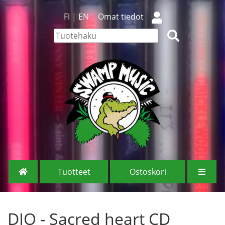
FI
|
EN
Omat tiedot
Tuotteet
Ostoskori
DIO - Sacred heart CD