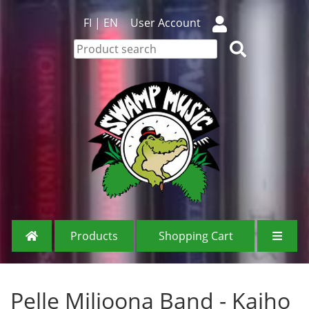
FI
|
EN
User Account
Products
Shopping Cart
Pelle Miljoona Band - Kaiho