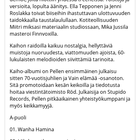
versioita, lopulta äänitys. Ella Tepponen ja Jenni
Roslakka toivat biiseihin ihastuttavan ulottuvuuden
taidokkaalla taustalaulullaan. Kotiteollisuuden
Miitri miksasi materiaalin studiossaan, Mika Jussila
masteroi Finnvoxilla.
Kaihon raidoilla kaikuu nostalgia, hellyttäviä
muistoja nuoruudesta, viattomuuden ajoista, 60-
lukulaisten melodioiden siivittämiä tarinoita.
Kaiho-albumi on Pellen ensimmäinen julkaisu
sitten 70-vuotisjuhlien ja Vain elämää -osanoton.
Sitä promotoidaan kesän keikoilla ja tiedotusta
hoitaa viestintätoimisto Röd. Julkaisija on Stupido
Records, Pellen pitkäaikainen yhteistyökumppani ja
myös keikkamyyjä.
A-puoli
01. Wanha Hamina