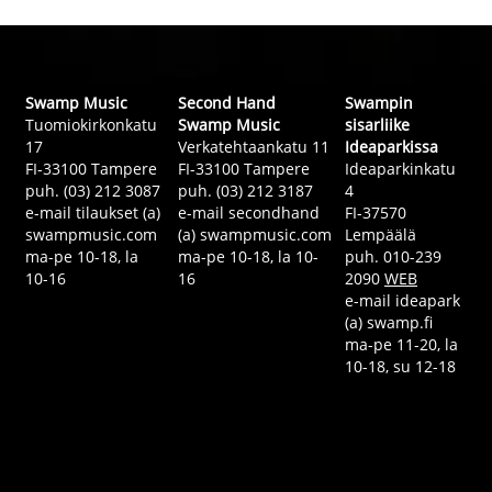
Swamp Music
Second Hand
Swampin
Tuomiokirkonkatu
Swamp Music
sisarliike
17
Verkatehtaankatu 11
Ideaparkissa
FI-33100 Tampere
FI-33100 Tampere
Ideaparkinkatu
puh. (03) 212 3087
puh. (03) 212 3187
4
e-mail tilaukset (a)
e-mail secondhand
FI-37570
swampmusic.com
(a) swampmusic.com
Lempäälä
ma-pe 10-18, la
ma-pe 10-18, la 10-
puh. 010-239
10-16
16
2090
WEB
e-mail ideapark
(a) swamp.fi
ma-pe 11-20, la
10-18, su 12-18