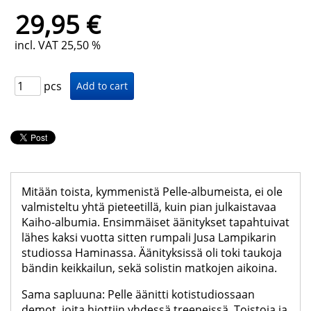
29,95 €
incl. VAT 25,50 %
pcs
Mitään toista, kymmenistä Pelle-albumeista, ei ole
valmisteltu yhtä pieteetillä, kuin pian julkaistavaa
Kaiho-albumia. Ensimmäiset äänitykset tapahtuivat
lähes kaksi vuotta sitten rumpali Jusa Lampikarin
studiossa Haminassa. Äänityksissä oli toki taukoja
bändin keikkailun, sekä solistin matkojen aikoina.
Sama sapluuna: Pelle äänitti kotistudiossaan
demot, joita hiottiin yhdessä treeneissä. Toistoja ja