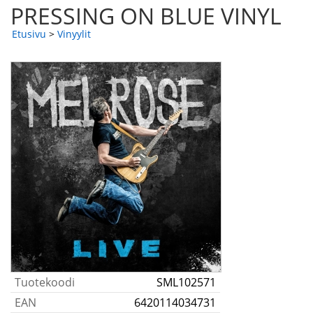
PRESSING ON BLUE VINYL
Etusivu
>
Vinyylit
Tuotekoodi
SML102571
EAN
6420114034731