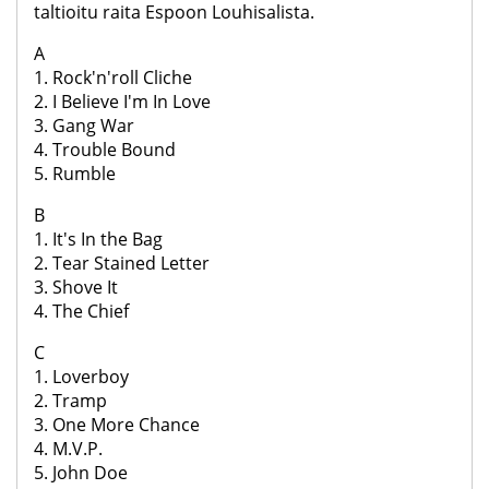
taltioitu raita Espoon Louhisalista.
A
1. Rock'n'roll Cliche
2. I Believe I'm In Love
3. Gang War
4. Trouble Bound
5. Rumble
B
1. It's In the Bag
2. Tear Stained Letter
3. Shove It
4. The Chief
C
1. Loverboy
2. Tramp
3. One More Chance
4. M.V.P.
5. John Doe