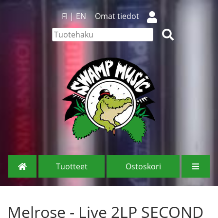
FI
|
EN
Omat tiedot
Tuotteet
Ostoskori
Melrose - Live 2LP SECOND