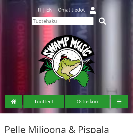
FI
|
EN
Omat tiedot
Tuotteet
Ostoskori
Pelle Miljoona & Pispala