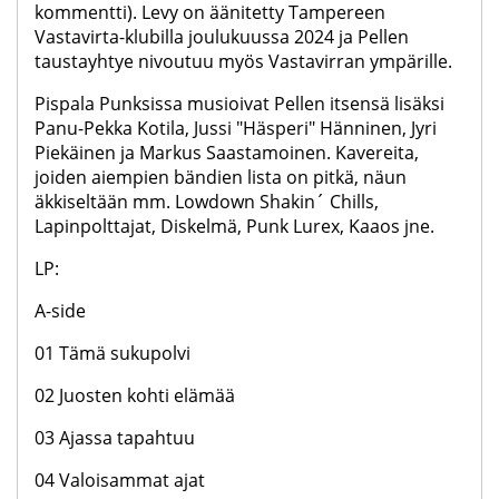
kommentti). Levy on äänitetty Tampereen
Vastavirta-klubilla joulukuussa 2024 ja Pellen
taustayhtye nivoutuu myös Vastavirran ympärille.
Pispala Punksissa musioivat Pellen itsensä lisäksi
Panu-Pekka Kotila, Jussi "Häsperi" Hänninen, Jyri
Piekäinen ja Markus Saastamoinen. Kavereita,
joiden aiempien bändien lista on pitkä, näun
äkkiseltään mm. Lowdown Shakin´ Chills,
Lapinpolttajat, Diskelmä, Punk Lurex, Kaaos jne.
LP:
A-side
01 Tämä sukupolvi
02 Juosten kohti elämää
03 Ajassa tapahtuu
04 Valoisammat ajat