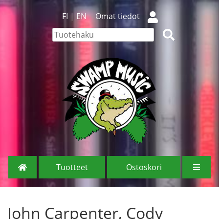
FI
|
EN
Omat tiedot
Tuotteet
Ostoskori
John Carpenter, Cody