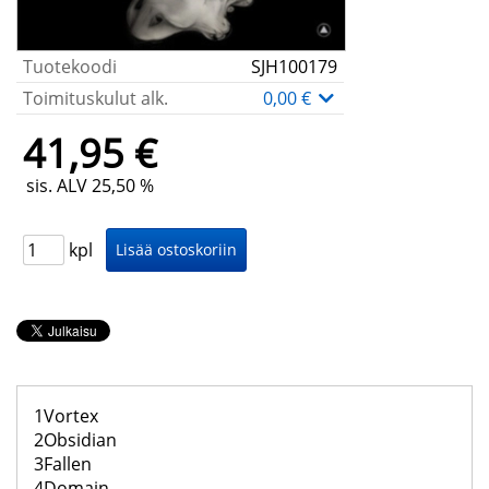
Tuotekoodi
SJH100179
Toimituskulut alk.
0,00 €
41,95 €
sis. ALV 25,50 %
kpl
1Vortex
2Obsidian
3Fallen
4Domain