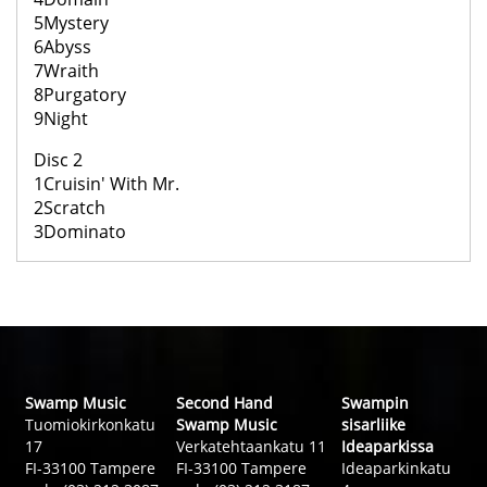
5Mystery
6Abyss
7Wraith
8Purgatory
9Night
Disc 2
1Cruisin' With Mr.
2Scratch
3Dominato
Swamp Music
Second Hand
Swampin
Tuomiokirkonkatu
Swamp Music
sisarliike
17
Verkatehtaankatu 11
Ideaparkissa
FI-33100 Tampere
FI-33100 Tampere
Ideaparkinkatu